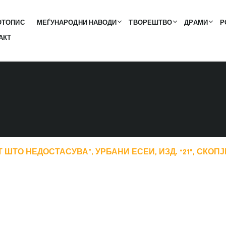
ОТОПИС
МЕЃУНАРОДНИ НАВОДИ
ТВОРЕШТВО
ДРАМИ
Р
АКТ
ШТО НЕДОСТАСУВА”, УРБАНИ ЕСЕИ, ИЗД. “21”, СКОПЈЕ 