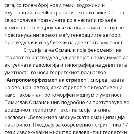
сега, со голем број нови теми, содржини и
илустрации, на 346 страници текст и слики. Со тоа
се дополнува празнината која настапи по веќе
дамнешното исцрпување на оваа книга за која не
престанува интересот меѓу генерациите автори,
проследувачи и љубители на деветтата уметност.
Студијата на Османли која феноменот на
стрипот го разгледува „од развојот на медиумот до
актуелната идеологија и типографија на деветтата
уметност“, го носи теоретскиот поднаслов
„
Антропоморфизмот на стрипот
“, според тезата
на овој наш автор, дека стрипот е фигуративен и
како таков – антропоморфен медиум и уметност.
Томислав Османли нив подробно ги претставува во
воведниот теоретски текст на својата книга
насловен „Белешки за медиумската еманципација
на стрипот: Пледоаје за современиот стрип“, низ 17
тези извлекувајќи мноштво релевантни теоретски