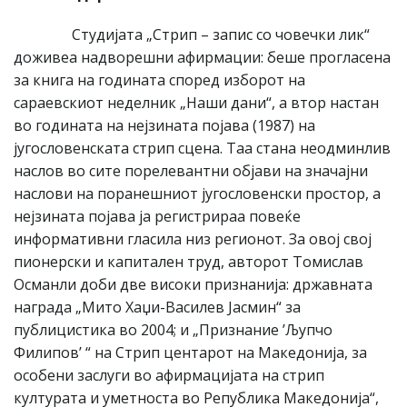
Студијата „Стрип – запис со човечки лик“
доживеа надворешни афирмации: беше прогласена
за книга на годината според изборот на
сараевскиот неделник „Наши дани“, а втор настан
во годината на нејзината појава (1987) на
југословенската стрип сцена. Таа стана неодминлив
наслов во сите порелевантни објави на значајни
наслови на поранешниот југословенски простор, а
нејзината појава ја регистрираа повеќе
информативни гласила низ регионот. За овој свој
пионерски и капитален труд, авторот Томислав
Османли доби две високи признанија: државната
награда „Мито Хаџи-Василев Јасмин“ за
публицистика во 2004; и „Признание ’Љупчо
Филипов’ “ на Стрип центарот на Македонија, за
особени заслуги во афирмацијата на стрип
културата и уметноста во Република Македонија“,