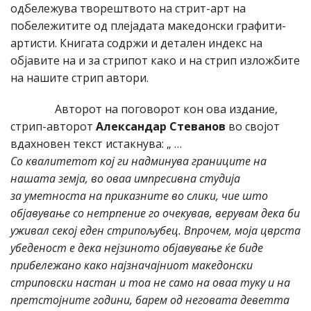
одбележува творештвото на стрит-арт на
побележитите од плејадата македонски графити-
артисти. Книгата содржи и детален индекс на
објавите на и за стрипот како и на стрип изложбите
на нашите стрип автори.
Авторот на поговорот кон ова издание,
стрип-авторот
Александар Стеванов
во својот
вдахновен текст истакнува: „ …
Со квалитетот кој ги надминува границите на
нашата земја, во оваа импресивна студија
за уметноста на приказните во слики, чие што
објавување со нетрпение го очекував, верувам дека би
уживал секој еден стрипољубец. Впрочем, моја цврста
убеденост е дека нејзиното објавување ќе биде
прибележано како најзначајниот македонски
стриповски настан и тоа не само на оваа туку и на
претстојните години, барем од неговата деветта