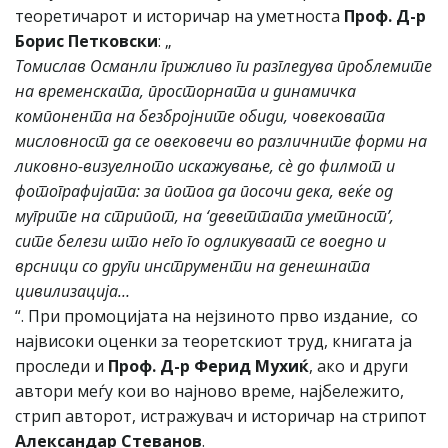
теоретичарот и историчар на уметноста
Проф. Д-р
Борис Петковски
: „
Томислав Османли грижливо ги разгледува проблемите
на временската, просторната и динамичка
компонента на безбројните обиди, човековата
мисловност да се овековечи во различните форми на
ликовно-визуелното искажување, сѐ до филмот и
фотографијата: за потоа да посочи дека, веќе од
мугрите на стрипот, на ‘деветтата уметност’,
сите белези што него го одликуваат се воедно и
врсници со други инструменти на денешната
цивилизација…
“. При промоцијата на нејзиното прво издание, со
највисоки оценки за теоретскиот труд, книгата ја
проследи и
Проф. Д-р Ферид Мухиќ
, ако и други
автори меѓу кои во најново време, најбележито,
стрип авторот, истражувач и историчар на стрипот
Александар Стеванов
.