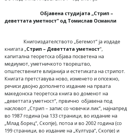
Објавена студијата „Стрип –
деветтата уметност“ од Томислав Османли
Книгоиздателството „Бегемот“ ја издаде
книгата „
Стрип – Деветтата уметност
“,
капитална теоретска објава посветена на
медиумот, уметничкото творештво,
општествените влијанија и естетиката на стрипот.
Книгата претставува ново, изменето и опсежно,
речиси двојно дополнето издание на првата
македонска теоретска книга во доменот на
„деветтата уметност“, првично објавена под
насловот „Стрип – запис со човечки лик“, најнапред
во 1987 година (на 133 страници, во издание на
„Млад борец“, Скопје), потоа и во 2002 година (со
199 страници, во издание на „Култура“, Скопје) и