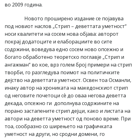
во 2009 година.
Новото проширено издание се појавува
под новиот наслов „Стрип – деветтата уметност“
носи квалитети на сосем нова објава: авторот
покрај додатоците и елаборациите во сите
содржини, воведува едно сосем ново опсежно и
богато обработено теоретско поглавје „Стрип и
ангажман“ во кое, врз голем број примери на стрип
творби, го разгледува поимот на политичките
дејство на деветтата уметност. Освен тоа Османли,
инаку автор на хрониката на македонскиот стрип
од неговите почетоци сѐ до оваа негова деветта
декада, опсежно ги дополнува содржините на
порано застапените стрип дејци, како и листата на
автори на деветта уметност од поново време. При
тоа, сообразно со ширењето на графичката
уметност на други, но сродни домени, го