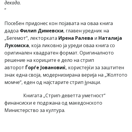
декада.
“
Посебен придонес кон појавата на оваа книга
дадоа
Филип Димевски
, главен уредник на
„Бегемот“, лекторката
Ирена Ралева
и
Наталија
Лукомска
, која ликовно ја уреди оваа книга со
оригинален квадратен формат. Оригиналното
решение на кориците е дело на стрип
авторот
Ѓорѓе Јовановиќ
, користејќи за заштитен
знак една своја, модернизирана верија на „Жолтото
момче“, еден од најстарите стрип јунаци.
Книгата „Стрип-деветта уметност“
финансиски е подржана од македонското
Министерство за култура.