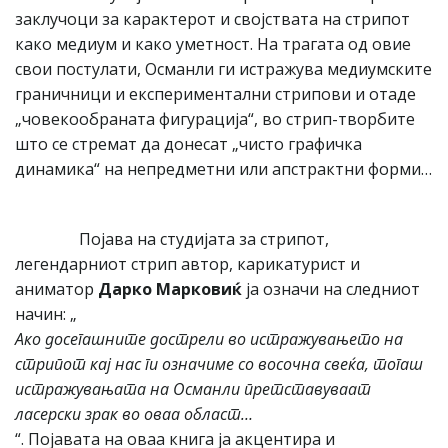
заклучоци за карактерот и својствата на стрипот
како медиум и како уметност. На трагата од овие
свои постулати, Османли ги истражува медиумските
граничници и експериментални стрипови и отаде
„човекообраната фигурација“, во стрип-творбите
што се стремат да донесат „чисто графичка
динамика“ на непредметни или апстрактни форми…
Појава на студијата за стрипот,
легендарниот стрип автор, карикатурист и
аниматор
Дарко Марковиќ
ја означи на следниот
начин: „
Ако досегашните дострели во истражувањето на
стрипот кај нас ги означиме со восочна свеќа, тогаш
истражувањата на Османли претставуваат
ласерски зрак во оваа област…
“. Појавата на оваа книга ја акцентира и