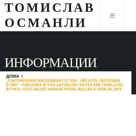
ТОМИСЛАВ
ОСМАНЛИ
ИНФОРМАЦИИ
ДОМА
„CONTEMPORARY MACEDONIAN FICTION“, INFLATED, GROTESQUE
STORY – PUBLISHED IN THIS ANTHOLOGY, EDITED AND TANSLATED
BY PAUL FILEV, DALKEY ARCHIVE PRESS, MCLEAN IL/DUBLIN, 2019