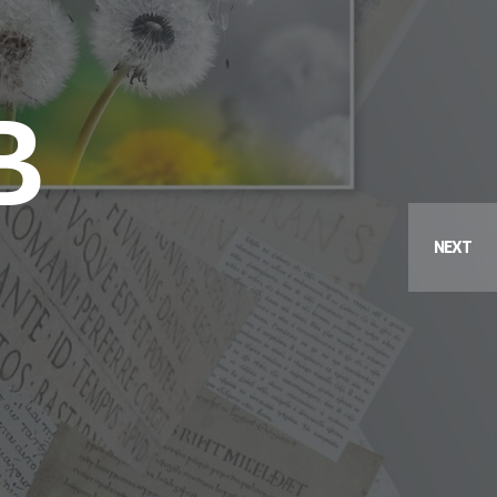
АРОВ
НЛИ
: ЛУЃЕ ВО МЕЃУВРЕМЕ
ПЈЕ ,1995
ПРИКАЗНА
ДРАМА
И
ЗАДАВЕН БЕС
 НОЌТА
ОТПАД
ЕДЕН
НИ
В
АЖЕВИ
ЛМ
КА
NEXT
ВА