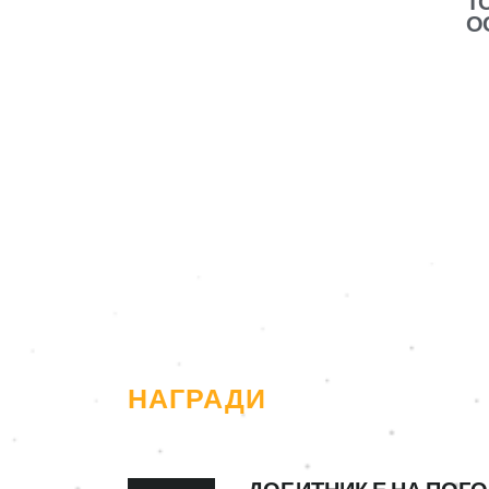
Т
О
Во
де
То
„Б
чи
по
НАГРАДИ