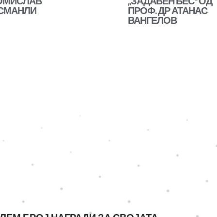
ОМИСЛАВ
„ЗАДАВЕН БЕС“ ОД
СМАНЛИ
ПРОФ. ДР АТАНАС
ВАНГЕЛОВ
 предговорот на новото
Рецензија (Томислав
ло на неуморниот
Османли: „Бдеења Блажев
мислав Османли –
– Скопје, „Зеница“ 2021)
деења Блажеви“, која на
Атанас Вангелов Поемата
тателската публика и ја
„Бдеења Блажеви“ е, на п
дарува во…
поглед, неочекуван лирск