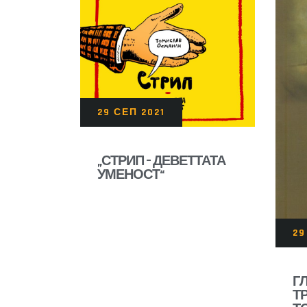
29 СЕП 2021
„СТРИП – ДЕВЕТТАТА
УМЕНОСТ“
ВО ИЗДАНИЕ НА „БЕГЕМОТ“
ОД СКОПЈЕ
29
…
Г
Т