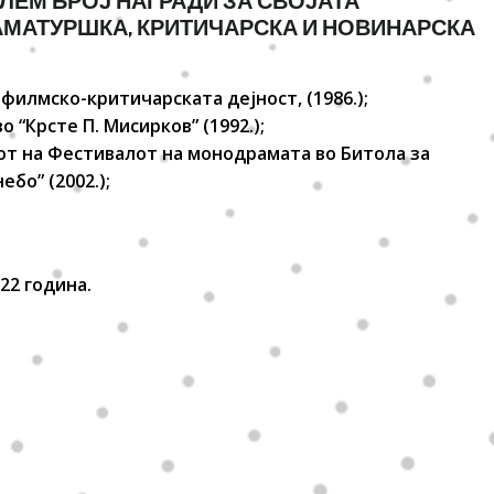
ЛЕМ БРОЈ НАГРАДИ ЗА СВОЈАТА
АМАТУРШКА, КРИТИЧАРСКА И НОВИНАРСКА
 филмско-критичарската дејност, (1986.);
о “Крсте П. Мисирков” (1992.);
сот на Фестивалот на монодрамата во Битола за
бо” (2002.);
22 година.