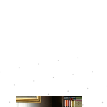
(Кон поемата ,,Бденија
Блажеви“ на Томислав
Османли, во издание на „Виг
Зеница“) Едно сум сигурен:
и“
уште од прочитот на
првиот…
рв
и…